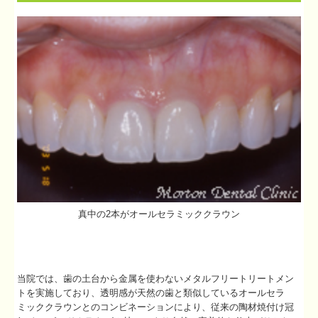
歯周病治療
歯周病治療例
審美機能義歯(入れ歯)とは
審美機能義歯治療例
顎関節症
顎関節症治療例
予防歯科プログラムの重要性
真中の2本がオールセラミッククラウン
予防歯科プログラムの重要性の治療例
よくある質問
当院では、歯の土台から金属を使わないメタルフリートリートメン
お問い合わせ
トを実施しており、透明感が天然の歯と類似しているオールセラ
ミッククラウンとのコンビネーションにより、従来の陶材焼付け冠
プライバシーポリシー