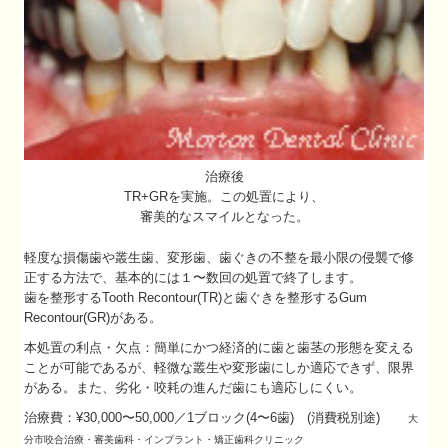
治療後
TR+GRを実施。この処置により、
審美的なスマイルとなった。
軽度な損傷歯や叢生歯、変形歯、歯ぐきの不整を最小限の侵襲で修
正する方法で、基本的には１〜数回の処置で終了します。
歯を整形するTooth Recontour(TR)と歯ぐきを整形するGum
Recontour(GR)がある。
本処置の利点・欠点：簡単にかつ経済的に歯と歯茎の形態を変える
ことが可能であるが、軽微な叢生や変形歯にしか適応できず、限界
がある。また、劣化・咬耗の進んだ歯にも適応しにくい。
治療費：¥30,000〜50,000／1ブロック(4〜6歯) (消費税別途)
大
分市
咬合治療・
審美歯科・インプラント・矯正歯科クリニック