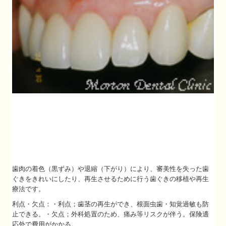
歯肉の着色（黒ずみ）や退縮（下がり）により、審美性を失った歯
ぐきをきれいにしたり、再生させるために行う歯ぐきの移植や再生
療法です。
利点・欠点：・利点；歯茎の再生ができ、根面虫歯・知覚過敏も防
止できる。・欠点；外科処置のため、痛み等リスクが伴う。保険適
応外で費用がかかる。