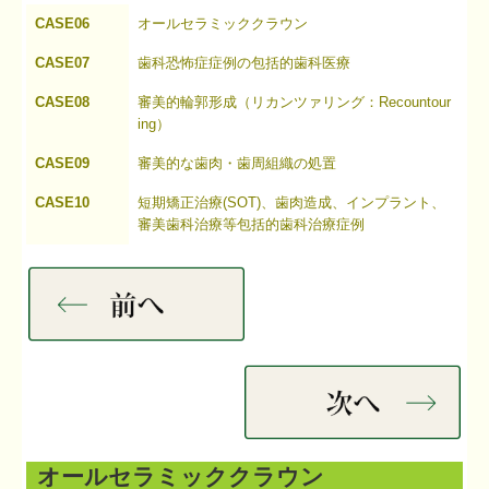
CASE06
オールセラミッククラウン
インプラント治療例3
CASE07
歯科恐怖症症例の包括的歯科医療
矯正治療
CASE08
審美的輪郭形成（リカンツァリング：Recountour
ing）
矯正治療例
CASE09
審美的な歯肉・歯周組織の処置
矯正治療例2
CASE10
短期矯正治療(SOT)、歯肉造成、インプラント、
矯正治療例3
審美歯科治療等包括的歯科治療症例
矯正治療例4
矯正治療例5
審美歯科治療
審美歯科治療例
審美歯科治療例2
オールセラミッククラウン
審美歯科治療例3