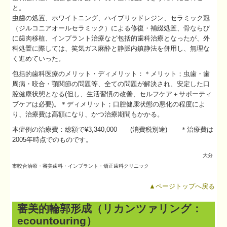
と。
虫歯の処置、ホワイトニング、ハイブリッドレジン、セラミック冠
（ジルコニアオールセラミック）による修復・補綴処置、骨ならび
に歯肉移植、インプラント治療など包括的歯科治療となったが、外
科処置に際しては、笑気ガス麻酔と静脈内鎮静法を併用し、無理な
く進めていった。
包括的歯科医療のメリット・ディメリット：＊メリット；虫歯・歯
周病・咬合・顎関節の問題等、全ての問題が解決され、安定した口
腔健康状態となる(但し、生活習慣の改善、セルフケア＋サポーティ
ブケアは必要)。＊ディメリット；口腔健康状態の悪化の程度によ
り、治療費は高額になり、かつ治療期間もかかる。
本症例の治療費：総額で¥3,340,000 (消費税別途) ＊治療費は
2005年時点でのものです。
大分
市
咬合治療・
審美歯科・インプラント・矯正歯科クリニック
▲ページトップへ戻る
審美的輪郭形成（リカンツァリング：
ecountouring）