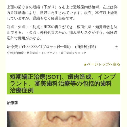
上顎の歯ぐきの退縮（下がり）を右上は遊離歯肉移植術、左上は側
方弁移動術により、良好に再生されています。現在、20年以上経過
していますが、退縮もなく経過良好です。
利点・欠点：・利点；歯茎の再生ができ、根面虫歯・知覚過敏も防
止できる。・欠点；外科処置のため、痛み等リスクが伴う。保険適
応外で費用がかかる。
治療費：¥100,000／1ブロック(4〜6歯) (消費税別途)
大
分市
咬合治療・
審美歯科・インプラント・矯正歯科クリニック
▲ページトップへ戻る
短期矯正治療(SOT)、歯肉造成、インプ
ラント、審美歯科治療等の包括的歯科
治療症例
治療前