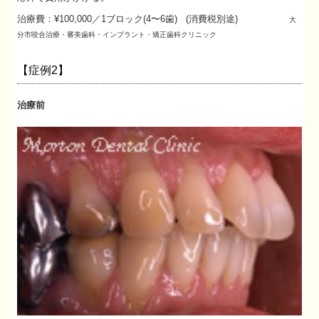
治療費：¥100,000／1ブロック(4〜6歯) (消費税別途)
大
分市
咬合治療・
審美歯科・インプラント・矯正歯科クリニック
【症例2】
治療前