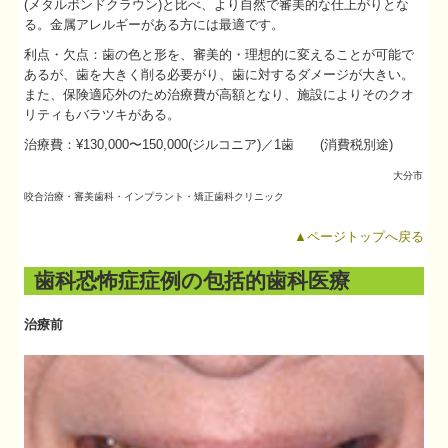
(メタルボンドクラウン)と比べ、より自然で審美的な仕上がりとな
る。金属アレルギーがある方には最適です。
料金表
利点・欠点：歯の色と形を、審美的・理想的に変えることが可能で
あるが、歯を大きく削る必要がり、歯に対するダメージが大きい。
また、保険適応外のため治療費が高額となり、施設によりそのクオ
リティもバラツキがある。
治療費：¥130,000〜150,000(ジルコニア)／1歯 (消費税別途)
大分市
咬合治療・
審美歯科・インプラント・矯正歯科クリニック
▲ページトップへ戻る
歯科恐怖症症例の包括的歯科医療
治療前