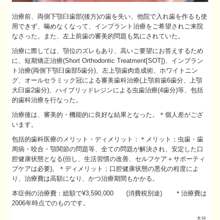
治療前、両側下顎臼歯部(後方)の歯を失い、他院で入れ歯を作るも使
用できず、噛めなくなって、インプラント治療をご希望されご来院
なさった。また、左上前歯の審美的問題も気にされていた。
治療に際しては、顎位のズレもあり、高いご要望にお答えするため
に、短期矯正治療(Short Orthodontic Treatment[SOT])、インプラン
ト治療(両側下顎臼歯部5歯分)、左上顎歯肉造成術、ホワイトニン
グ、オールセラミック冠による審美歯科治療(上顎前歯6歯分、上顎
大臼歯2歯分)、ハイブリッドレジンによる虫歯治療(4歯分)等、包括
的歯科治療を行なった。
治療後は、審美的・機能的に良好な結果となった。＊個人差がござ
います。
包括的歯科医療のメリット・ディメリット：＊メリット；虫歯・歯
周病・咬合・顎関節の問題等、全ての問題が解決され、安定した口
腔健康状態となる(但し、生活習慣の改善、セルフケア＋サポーティ
ブケアは必要)。＊ディメリット；口腔健康状態の悪化の程度によ
り、治療費は高額になり、かつ治療期間もかかる。
本症例の治療費：総額で¥3,590,000 (消費税別途) ＊治療費は
2006年時点でのものです。
大分