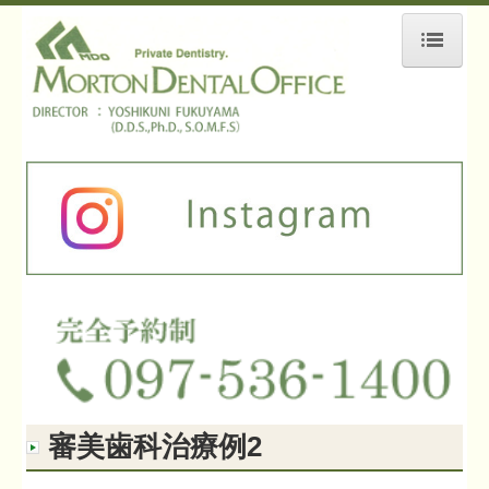
HOME
ご挨拶
医院のご紹介
医療法人 福邦会の歴史
当院の特徴
インプラント治療
インプラントの特徴
インプラントQ&A
審美歯科治療例2
インプラント治療例
インプラント治療例2